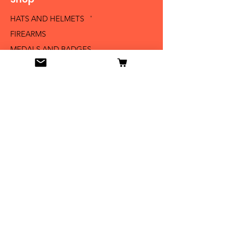
HATS AND HELMETS '
FIREARMS
MEDALS AND BADGES
BAYONETS
SABERS AND SWORDS
UNIFORMS
LITERATURE
Info
Our Story
Contact
Shipping & Returns