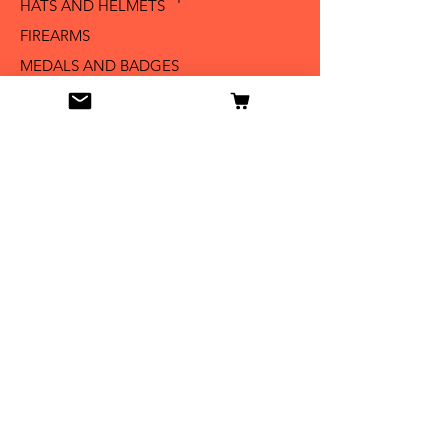
HATS AND HELMETS '
FIREARMS
MEDALS AND BADGES
BAYONETS
SABERS AND SWORDS
UNIFORMS
LITERATURE
Info
Our Story
Contact
Shipping & Returns