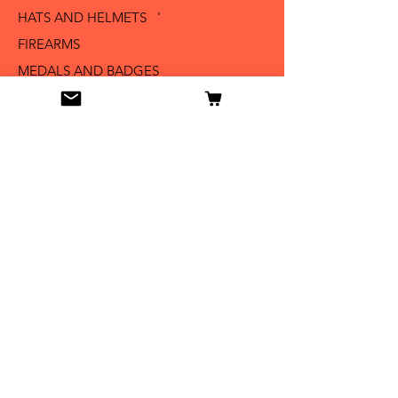
HATS AND HELMETS '
FIREARMS
MEDALS AND BADGES
BAYONETS
SABERS AND SWORDS
UNIFORMS
LITERATURE
Info
Our Story
Contact
Shipping & Returns