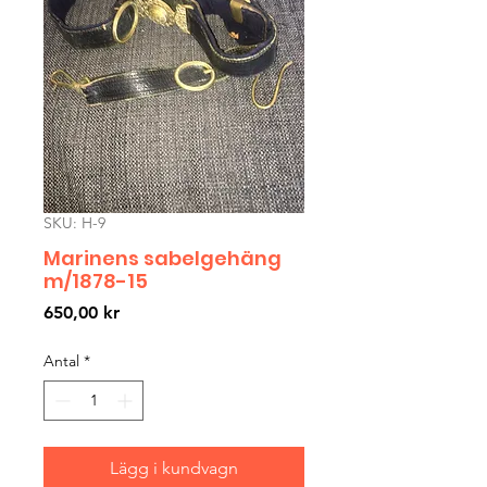
SKU: H-9
Marinens sabelgehäng
m/1878-15
Pris
650,00 kr
Antal
*
Lägg i kundvagn