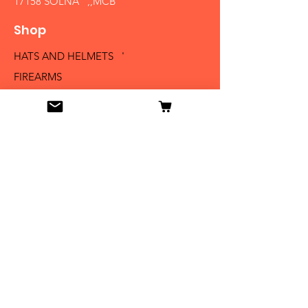
17158 SOLNA ,,MCB´´
Shop
HATS AND HELMETS '
FIREARMS
MEDALS AND BADGES
BAYONETS
SABERS AND SWORDS
UNIFORMS
LITERATURE
Info
Our Story
Contact