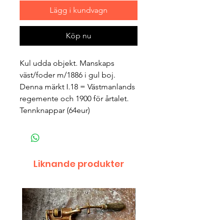
Lägg i kundvagn
Köp nu
Kul udda objekt. Manskaps
väst/foder m/1886 i gul boj.
Denna märkt I.18 = Västmanlands
regemente och 1900 för årtalet.
Tennknappar (64eur)
Liknande produkter