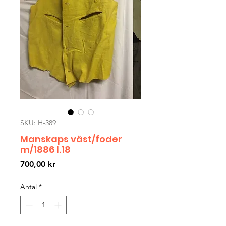
SKU: H-389
Manskaps väst/foder
m/1886 I.18
Pris
700,00 kr
Antal
*