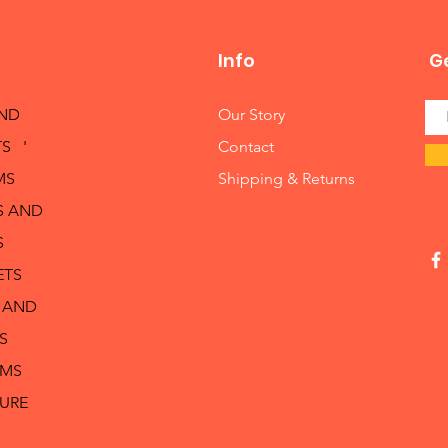
Info
Ge
AND
Our Story
S '
Contact
MS
Shipping & Returns
S AND
S
ETS
 AND
S
RMS
TURE