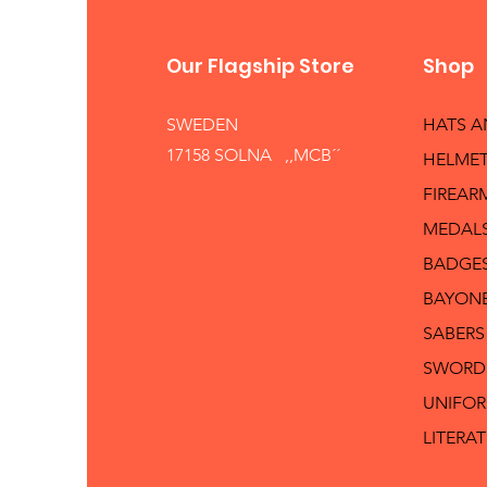
Our Flagship Store
Shop
SWEDEN
HATS 
17158 SOLNA ,,MCB´´
HELMET
FIREAR
MEDAL
BADGE
BAYON
SABERS
SWORD
UNIFO
LITERA