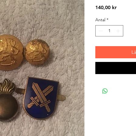
Pris
140,00 kr
Antal
*
L