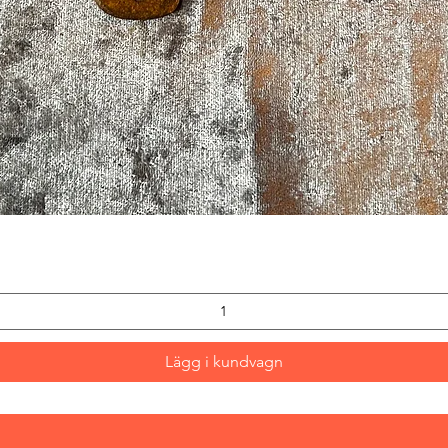
Snabbvisning
Lägg i kundvagn