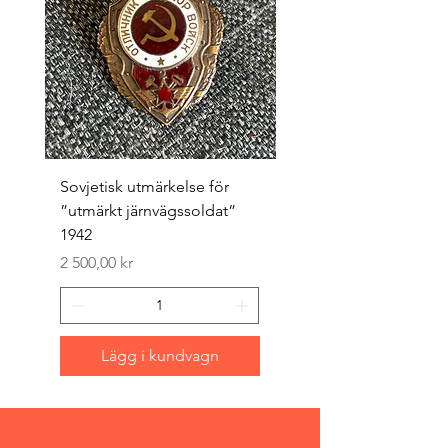
Sovjetisk utmärkelse för
Original 1942/43 ”bäst
”utmärkt järnvägssoldat”
sappör”
1942
Pris
1 500,00 kr
Pris
2 500,00 kr
Lägg i kundvagn