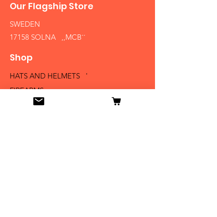
Our Flagship Store
SWEDEN
17158 SOLNA ,,MCB´´
Shop
HATS AND HELMETS '
FIREARMS
MEDALS AND BADGES
BAYONETS
SABERS AND SWORDS
UNIFORMS
LITERATURE
Info