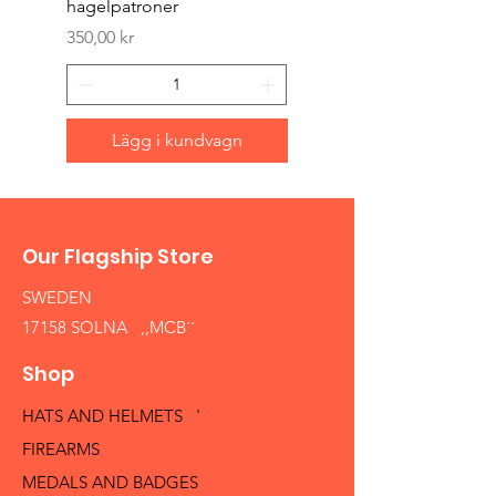
hagelpatroner
Pris
400,00 kr
Pris
350,00 kr
Lägg i kundvagn
Our Flagship Store
SWEDEN
17158 SOLNA ,,MCB´´
Shop
HATS AND HELMETS '
FIREARMS
MEDALS AND BADGES