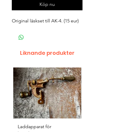
Köp nu
Original läskset till AK-4. (15 eur)
Liknande produkter
Laddapparat för
Harpun 18-1900tal