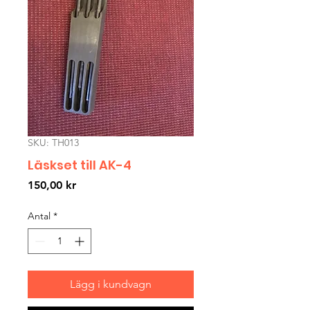
SKU: TH013
Läskset till AK-4
Pris
150,00 kr
Antal
*
Lägg i kundvagn