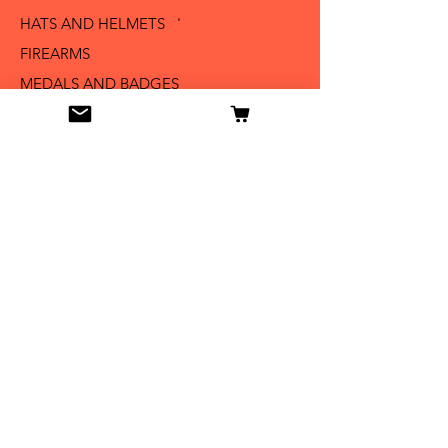
HATS AND HELMETS '
FIREARMS
MEDALS AND BADGES
BAYONETS
SABERS AND SWORDS
UNIFORMS
LITERATURE
Info
Our Story
Contact
Shipping & Returns