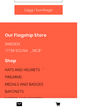
Lägg i kundvagn
Our Flagship Store
SWEDEN
17158 SOLNA ,,MCB´´
Shop
HATS AND HELMETS '
FIREARMS
MEDALS AND BADGES
BAYONETS
SABERS AND SWORDS
UNIFORMS