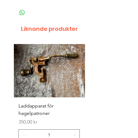
Liknande produkter
Laddapparat för
Harpun 18-1900tal
hagelpatroner
Pris
400,00 kr
Pris
350,00 kr