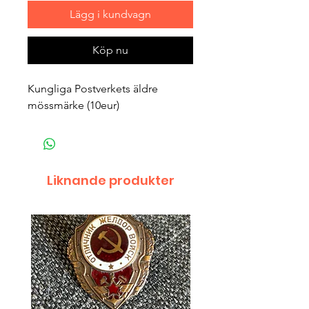
Lägg i kundvagn
Köp nu
Kungliga Postverkets äldre
mössmärke (10eur)
Liknande produkter