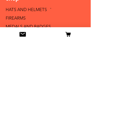
HATS AND HELMETS '
FIREARMS
MEDALS AND BADGES
BAYONETS
SABERS AND SWORDS
UNIFORMS
LITERATURE
Info
Our Story
Contact
Shipping & Returns