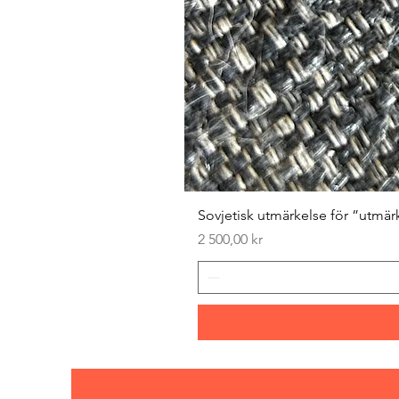
Sovjetisk utmärkelse för ”utmär
Pris
2 500,00 kr