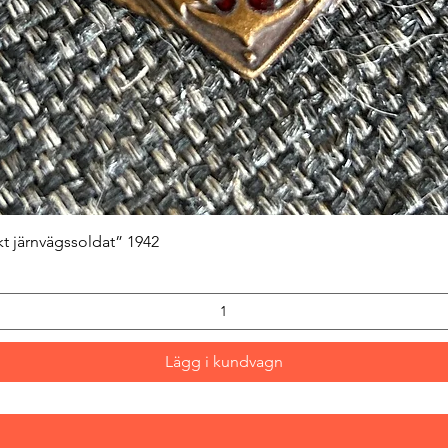
Snabbvisning
kt järnvägssoldat” 1942
Lägg i kundvagn