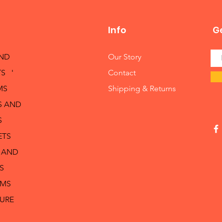
Info
Ge
AND
Our Story
S '
Contact
MS
Shipping & Returns
S AND
S
ETS
 AND
S
RMS
TURE