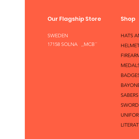
Our Flagship Store
Shop
SWEDEN
HATS 
17158 SOLNA ,,MCB´´
HELMET
FIREAR
MEDAL
BADGE
BAYON
SABERS
SWORD
UNIFO
LITERA