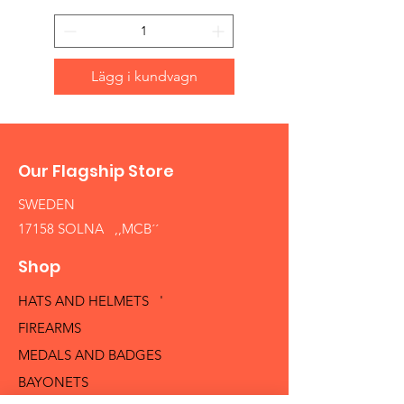
Lägg i kundvagn
Our Flagship Store
SWEDEN
17158 SOLNA ,,MCB´´
Shop
HATS AND HELMETS '
FIREARMS
MEDALS AND BADGES
BAYONETS