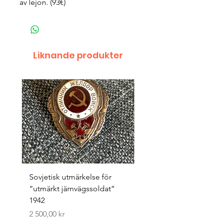
av lejon. (93€)
Liknande produkter
Sovjetisk utmärkelse för
Original 1942/43 ”bäst
”utmärkt järnvägssoldat”
sappör”
1942
Pris
1 500,00 kr
Pris
2 500,00 kr