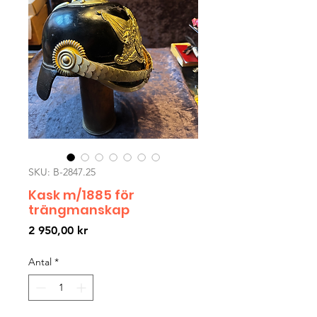
SKU: B-2847.25
Kask m/1885 för
trängmanskap
Pris
2 950,00 kr
Antal
*