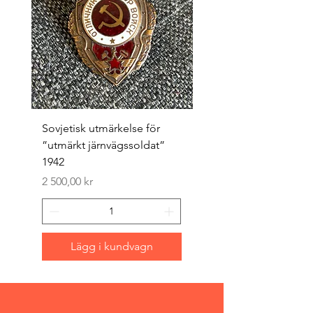
Sovjetisk utmärkelse för
Original 1942/43 ”bäst
”utmärkt järnvägssoldat”
sappör”
1942
Pris
1 500,00 kr
Pris
2 500,00 kr
Lägg i kundvagn