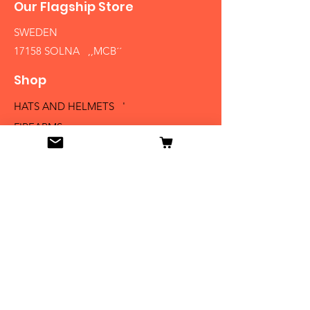
Our Flagship Store
SWEDEN
17158 SOLNA ,,MCB´´
Shop
HATS AND HELMETS '
FIREARMS
MEDALS AND BADGES
BAYONETS
SABERS AND SWORDS
UNIFORMS
LITERATURE
Info