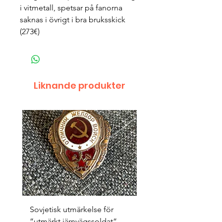
i vitmetall, spetsar på fanorna
saknas i övrigt i bra bruksskick
(273€)
Liknande produkter
Sovjetisk utmärkelse för
Original 1942/43 ”bäst
”utmärkt järnvägssoldat”
sappör”