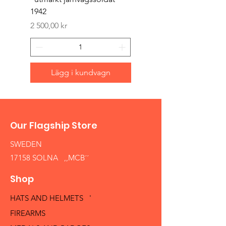
1942
Pris
1 500,00 kr
Pris
2 500,00 kr
Lägg i kundvagn
Our Flagship Store
SWEDEN
17158 SOLNA ,,MCB´´
Shop
HATS AND HELMETS '
FIREARMS