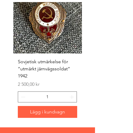
Sovjetisk utmärkelse för
Original 1942/43 ”bäst
”utmärkt järnvägssoldat”
sappör”
1942
Pris
1 500,00 kr
Pris
2 500,00 kr
Lägg i kundvagn