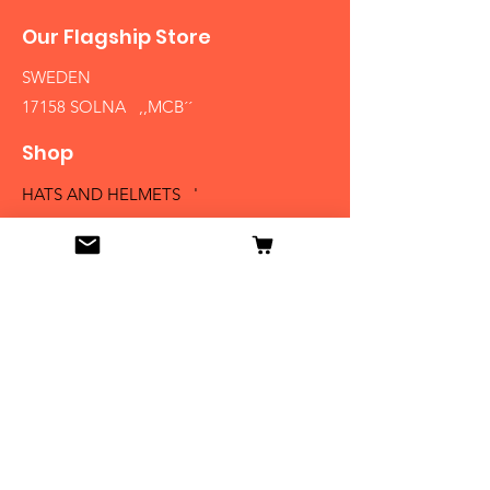
Our Flagship Store
SWEDEN
17158 SOLNA ,,MCB´´
Shop
HATS AND HELMETS '
FIREARMS
MEDALS AND BADGES
BAYONETS
SABERS AND SWORDS
UNIFORMS
LITERATURE