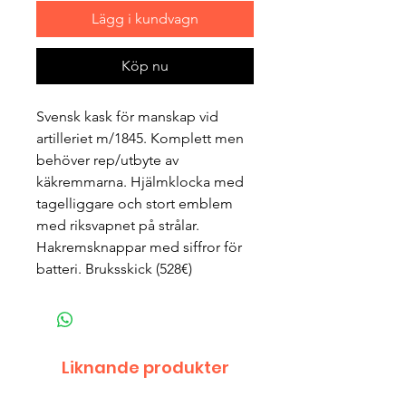
Lägg i kundvagn
Köp nu
Svensk kask för manskap vid
artilleriet m/1845. Komplett men
behöver rep/utbyte av
käkremmarna. Hjälmklocka med
tagelliggare och stort emblem
med riksvapnet på strålar.
Hakremsknappar med siffror för
batteri. Bruksskick (528€)
Liknande produkter