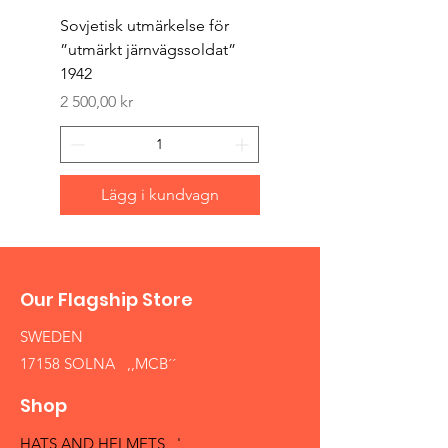
Sovjetisk utmärkelse för
Original 1942/43 ”bäst
”utmärkt järnvägssoldat”
sappör”
1942
Pris
1 500,00 kr
Pris
2 500,00 kr
Lägg i kundvagn
Our Flagship Store
SWEDEN
17158 SOLNA ,,MCB´´
Shop
HATS AND HELMETS '