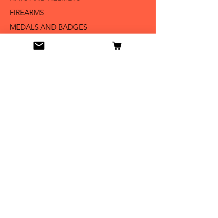
FIREARMS
MEDALS AND BADGES
BAYONETS
SABERS AND SWORDS
UNIFORMS
LITERATURE
Info
Our Story
Contact
Shipping & Returns