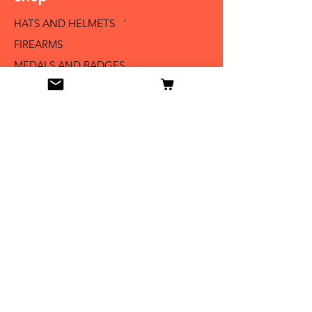
HATS AND HELMETS '
FIREARMS
MEDALS AND BADGES
BAYONETS
SABERS AND SWORDS
UNIFORMS
LITERATURE
Info
Our Story
Contact
Shipping & Returns