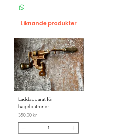
Liknande produkter
Laddapparat för
Harpun 18-1900tal
hagelpatroner
Pris
400,00 kr
Pris
350,00 kr