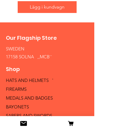
Lägg i kundvagn
Our Flagship Store
SWEDEN
17158 SOLNA ,,MCB´´
Shop
HATS AND HELMETS '
FIREARMS
MEDALS AND BADGES
BAYONETS
SABERS AND SWORDS
UNIFORMS