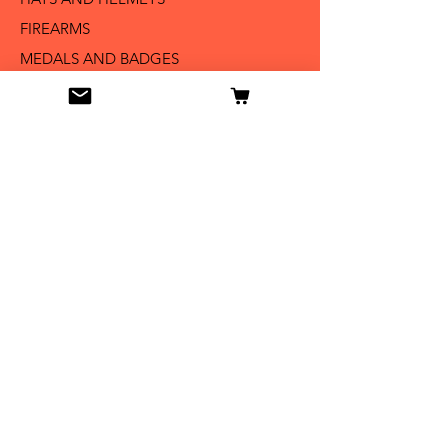
FIREARMS
MEDALS AND BADGES
BAYONETS
SABERS AND SWORDS
UNIFORMS
LITERATURE
Info
Our Story
Contact
Shipping & Returns