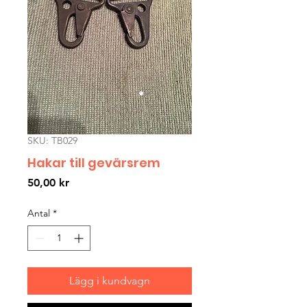
SKU: TB029
Hakar till gevärsrem
Pris
50,00 kr
Antal
*
Lägg i kundvagn