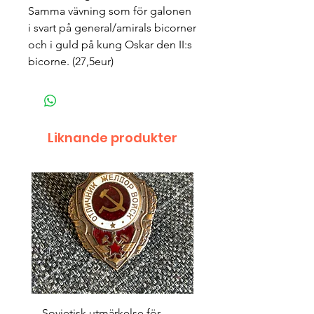
Samma vävning som för galonen
i svart på general/amirals bicorner
och i guld på kung Oskar den II:s
bicorne. (27,5eur)
Liknande produkter
Sovjetisk utmärkelse för
Original 1942/43 ”bäst