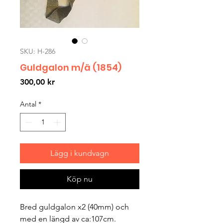
SKU: H-286
Guldgalon m/ä (1854)
Pris
300,00 kr
Antal
*
Lägg i kundvagn
Köp nu
Bred guldgalon x2 (40mm) och
med en längd av ca:107cm.