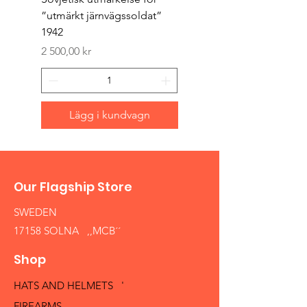
”utmärkt järnvägssoldat”
sappör”
1942
Pris
1 500,00 kr
Pris
2 500,00 kr
Lägg i kundvagn
Our Flagship Store
SWEDEN
17158 SOLNA ,,MCB´´
Shop
HATS AND HELMETS '
FIREARMS