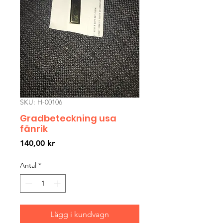
SKU: H-00106
Gradbeteckning usa
fänrik
Pris
140,00 kr
Antal
*
Lägg i kundvagn