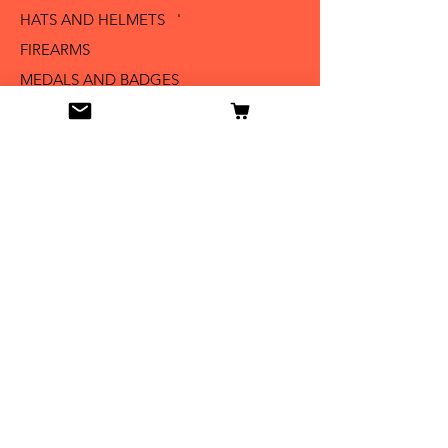
HATS AND HELMETS '
FIREARMS
MEDALS AND BADGES
BAYONETS
SABERS AND SWORDS
UNIFORMS
LITERATURE
Info
Our Story
Contact
Shipping & Returns