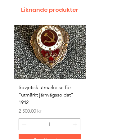
Liknande produkter
Sovjetisk utmärkelse för
Original 1942/43 ”bäst
”utmärkt järnvägssoldat”
sappör”
1942
Pris
1 500,00 kr
Pris
2 500,00 kr