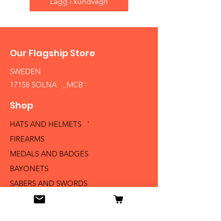
Lägg i kundvagn
Our Flagship Store
SWEDEN
17158 SOLNA ,,MCB´´
Shop
HATS AND HELMETS '
FIREARMS
MEDALS AND BADGES
BAYONETS
SABERS AND SWORDS
UNIFORMS
LITERATURE