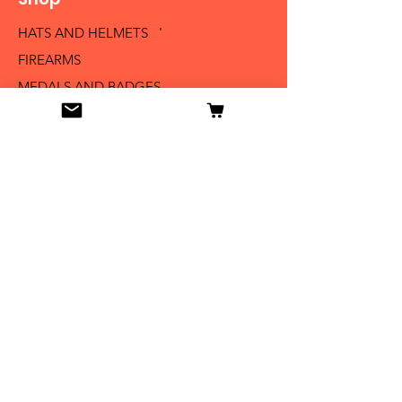
HATS AND HELMETS '
FIREARMS
MEDALS AND BADGES
BAYONETS
SABERS AND SWORDS
UNIFORMS
LITERATURE
Info
Our Story
Contact
Shipping & Returns