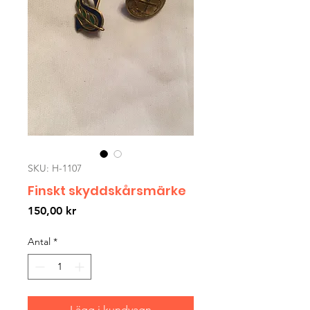
SKU: H-1107
Finskt skyddskårsmärke
Pris
150,00 kr
Antal
*
Lägg i kundvagn