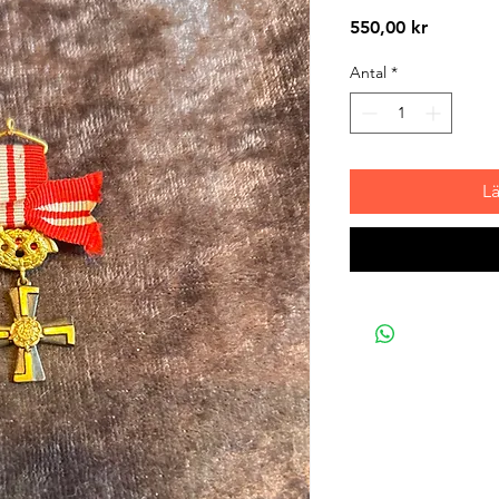
Pris
550,00 kr
Antal
*
L