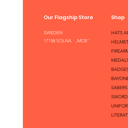
Our Flagship Store
Shop
SWEDEN
HATS 
17158 SOLNA ,,MCB´´
HELMET
FIREAR
MEDAL
BADGE
BAYON
SABERS
SWORD
UNIFO
LITERA