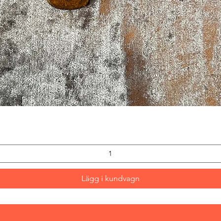
Snabbvisning
Lägg i kundvagn