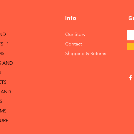
Info
Ge
AND
Our Story
S '
Contact
MS
Shipping & Returns
S AND
S
ETS
 AND
S
RMS
TURE