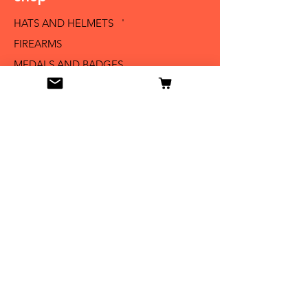
HATS AND HELMETS '
FIREARMS
MEDALS AND BADGES
BAYONETS
SABERS AND SWORDS
UNIFORMS
LITERATURE
Info
Our Story
Contact
Shipping & Returns