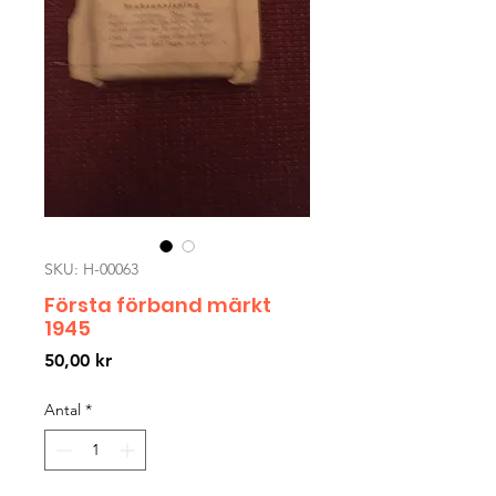
SKU: H-00063
Första förband märkt
1945
Pris
50,00 kr
Antal
*