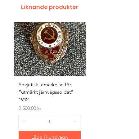
Liknande produkter
Sovjetisk utmärkelse för
Original 1942/43 ”bäst
”utmärkt järnvägssoldat”
sappör”
1942
Pris
1 500,00 kr
Pris
2 500,00 kr
Lägg i kundvagn