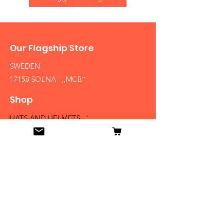
Our Flagship Store
SWEDEN
17158 SOLNA ,,MCB´´
Shop
HATS AND HELMETS '
FIREARMS
MEDALS AND BADGES
BAYONETS
SABERS AND SWORDS
UNIFORMS
LITERATURE