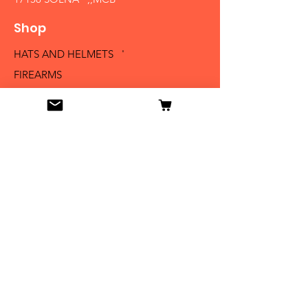
Shop
HATS AND HELMETS '
FIREARMS
MEDALS AND BADGES
BAYONETS
SABERS AND SWORDS
UNIFORMS
LITERATURE
Info
Our Story
Contact