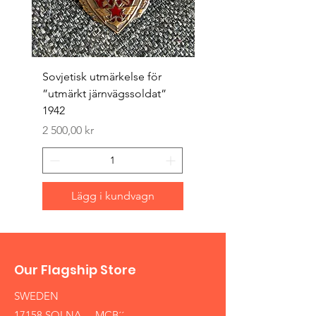
Sovjetisk utmärkelse för
Original 1942/43 ”bäst
”utmärkt järnvägssoldat”
sappör”
1942
Pris
1 500,00 kr
Pris
2 500,00 kr
Lägg i kundvagn
Our Flagship Store
SWEDEN
17158 SOLNA ,,MCB´´