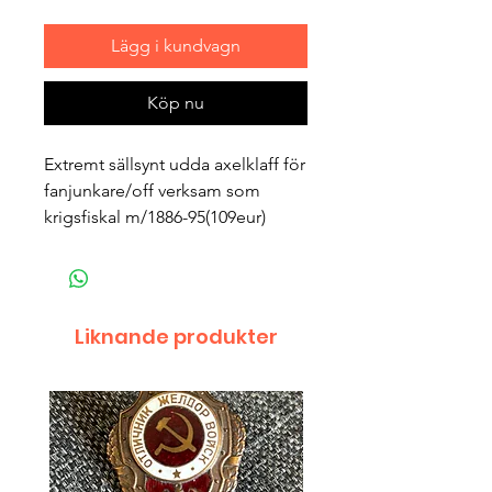
Lägg i kundvagn
Köp nu
Extremt sällsynt udda axelklaff för
fanjunkare/off verksam som
krigsfiskal m/1886-95(109eur)
Liknande produkter