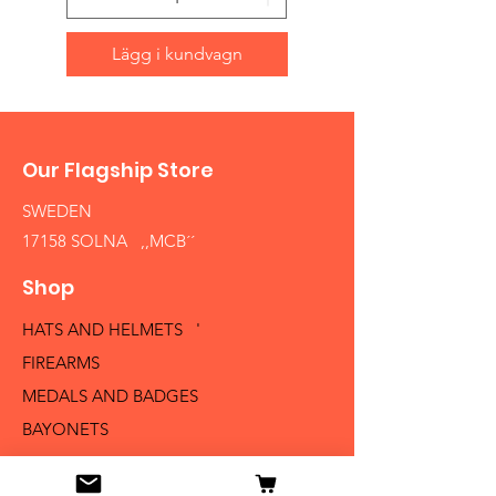
Lägg i kundvagn
Our Flagship Store
SWEDEN
17158 SOLNA ,,MCB´´
Shop
HATS AND HELMETS '
FIREARMS
MEDALS AND BADGES
BAYONETS
SABERS AND SWORDS
UNIFORMS