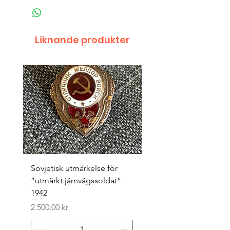
Liknande produkter
Sovjetisk utmärkelse för
Original 1942/43 ”bäst
”utmärkt järnvägssoldat”
sappör”
1942
Pris
1 500,00 kr
Pris
2 500,00 kr