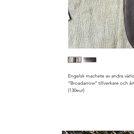
Engelsk machete av andra värl
”Broadarrow” tillverkare och årt
(130eur)