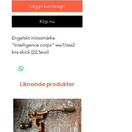
Lägg i kundvagn
Köp nu
Engelskt mössmärke
”Intelligence corps” ww1/ww2
bra skick (22,5eur)
Liknande produkter