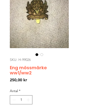
SKU: H-99026
Eng mössmärke
ww1/ww2
Pris
250,00 kr
Antal
*