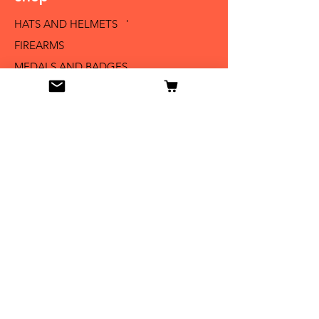
HATS AND HELMETS '
FIREARMS
MEDALS AND BADGES
BAYONETS
SABERS AND SWORDS
UNIFORMS
LITERATURE
Info
Our Story
Contact
Shipping & Returns