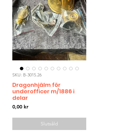
SKU: B-3015.26
Dragonhjälm för
underofficer m/1886 i
delar
Pris
0,00 kr
Slutsåld