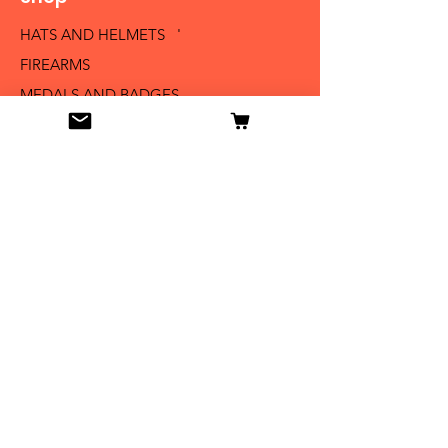
HATS AND HELMETS '
FIREARMS
MEDALS AND BADGES
BAYONETS
SABERS AND SWORDS
UNIFORMS
LITERATURE
Info
Our Story
Contact
Shipping & Returns