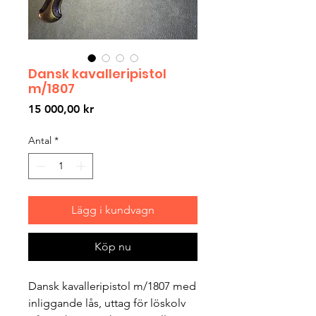
Dansk kavalleripistol
m/1807
Pris
15 000,00 kr
Antal
*
Lägg i kundvagn
Köp nu
Dansk kavalleripistol m/1807 med 
inliggande lås, uttag för löskolv 