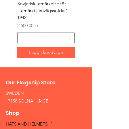
Sovjetisk utmärkelse för
Original 1942/43 ”bäst
”utmärkt järnvägssoldat”
sappör”
1942
Pris
1 500,00 kr
Pris
2 500,00 kr
Lägg i kundvagn
Our Flagship Store
SWEDEN
17158 SOLNA ,,MCB´´
Shop
HATS AND HELMETS '