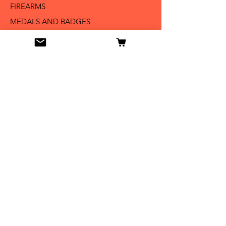
FIREARMS
MEDALS AND BADGES
BAYONETS
SABERS AND SWORDS
UNIFORMS
LITERATURE
Info
Our Story
Contact
Shipping & Returns