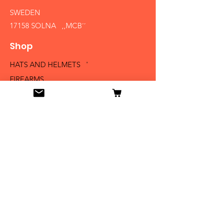
SWEDEN
17158 SOLNA ,,MCB´´
Shop
HATS AND HELMETS '
FIREARMS
MEDALS AND BADGES
BAYONETS
SABERS AND SWORDS
UNIFORMS
LITERATURE
Info