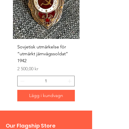
Sovjetisk utmärkelse för
Original 1942/43 ”bäst
”utmärkt järnvägssoldat”
sappör”
1942
Pris
1 500,00 kr
Pris
2 500,00 kr
Lägg i kundvagn
Our Flagship Store