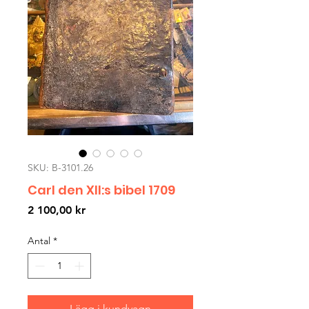
SKU: B-3101.26
Carl den XII:s bibel 1709
Pris
2 100,00 kr
Antal
*
Lägg i kundvagn