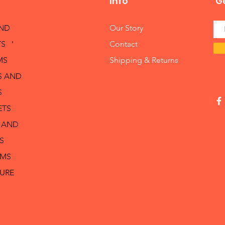
Info
Ge
AND
Our Story
S '
Contact
MS
Shipping & Returns
S AND
S
ETS
 AND
S
RMS
TURE