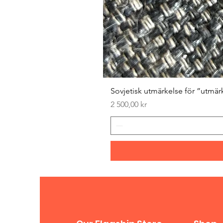
Sovjetisk utmärkelse för ”utmär
Pris
2 500,00 kr