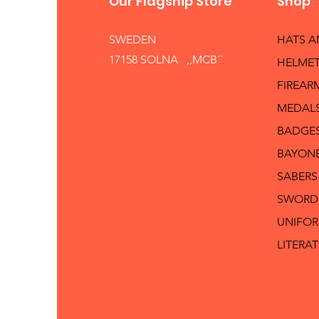
Our Flagship Store
Shop
SWEDEN
HATS 
17158 SOLNA ,,MCB´´
HELMET
FIREAR
MEDAL
BADGE
BAYON
SABERS
SWORD
UNIFO
LITERA