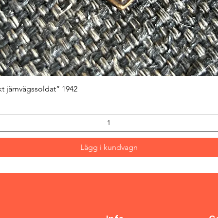
Snabbvisning
kt järnvägssoldat” 1942
Lägg i kundvagn