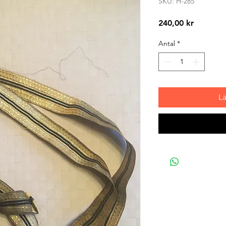
SKU: H-285
Pris
240,00 kr
Antal
*
L