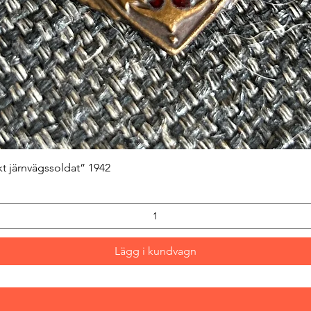
Snabbvisning
kt järnvägssoldat” 1942
Lägg i kundvagn