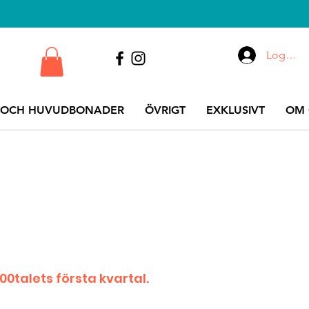
Logga i
 OCH HUVUDBONADER
ÖVRIGT
EXKLUSIVT
OM 
0talets första kvartal.