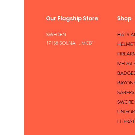
Our Flagship Store
Shop
SWEDEN
HATS 
17158 SOLNA ,,MCB´´
HELMET
FIREAR
MEDAL
BADGE
BAYON
SABERS
SWORD
UNIFO
LITERA