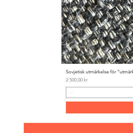
Sovjetisk utmärkelse för ”utmär
Pris
2 500,00 kr