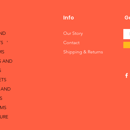
Info
Ge
AND
Our Story
S '
Contact
MS
Shipping & Returns
S AND
S
ETS
 AND
S
RMS
TURE