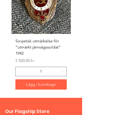
Sovjetisk utmärkelse för
Original 1942/43 ”bäst
”utmärkt järnvägssoldat”
sappör”
1942
Pris
1 500,00 kr
Pris
2 500,00 kr
Lägg i kundvagn
Our Flagship Store