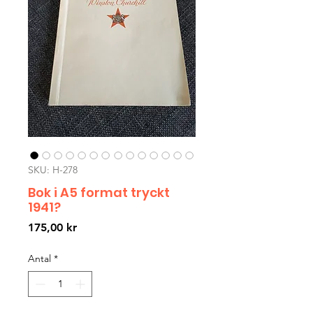
SKU: H-278
Bok i A5 format tryckt
1941?
Pris
175,00 kr
Antal
*