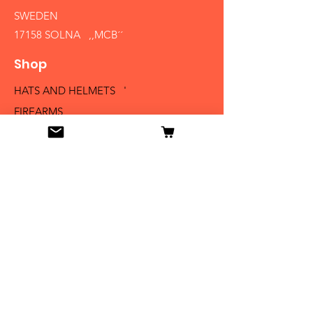
SWEDEN
17158 SOLNA ,,MCB´´
Shop
HATS AND HELMETS '
FIREARMS
MEDALS AND BADGES
BAYONETS
SABERS AND SWORDS
UNIFORMS
LITERATURE
Info