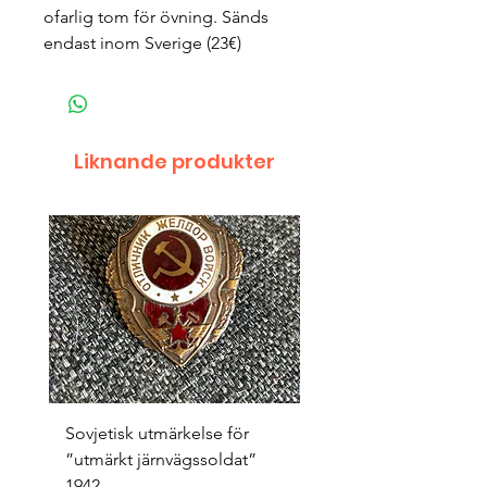
ofarlig tom för övning. Sänds
endast inom Sverige (23€)
Liknande produkter
Sovjetisk utmärkelse för
Original 1942/43 ”bäst
”utmärkt järnvägssoldat”
sappör”
1942