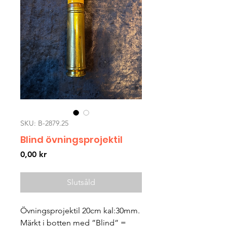
SKU: B-2879.25
Blind övningsprojektil
Pris
0,00 kr
Slutsåld
Övningsprojektil 20cm kal:30mm.
Märkt i botten med ”Blind” =