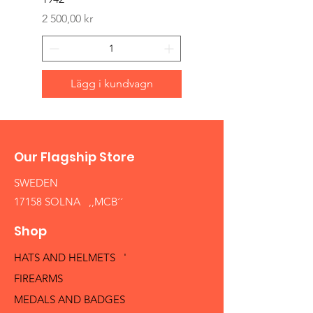
Pris
1 500,00 kr
Pris
2 500,00 kr
Lägg i kundvagn
Our Flagship Store
SWEDEN
17158 SOLNA ,,MCB´´
Shop
HATS AND HELMETS '
FIREARMS
MEDALS AND BADGES