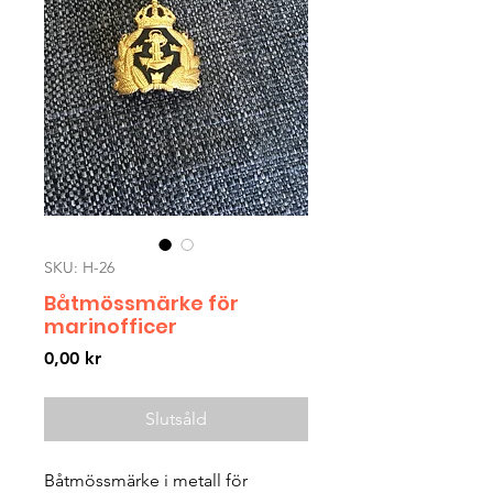
SKU: H-26
Båtmössmärke för
marinofficer
Pris
0,00 kr
Slutsåld
Båtmössmärke i metall för