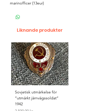
marinofficer (13eur)
Liknande produkter
Sovjetisk utmärkelse för
Original 1942/43 ”bäst
”utmärkt järnvägssoldat”
sappör”
1942
Pris
1 500,00 kr
Pris
2 500,00 kr