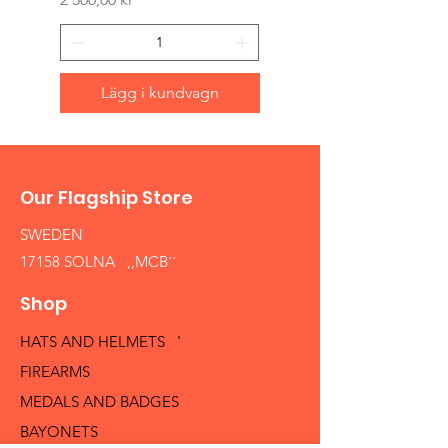
Lägg i kundvagn
Our Flagship Store
SWEDEN
17158 SOLNA ,,MCB´´
Shop
HATS AND HELMETS '
FIREARMS
MEDALS AND BADGES
BAYONETS