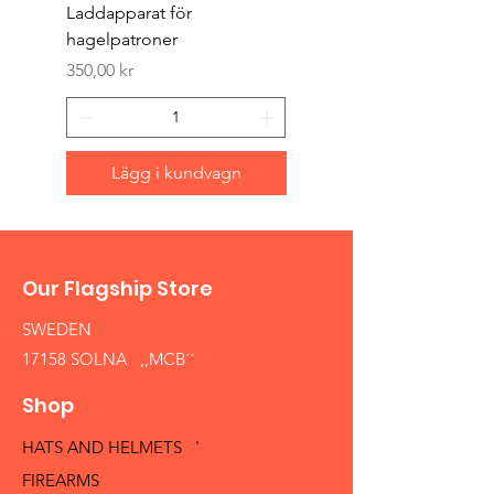
Laddapparat för
Harpun 18-1900tal
hagelpatroner
Pris
400,00 kr
Pris
350,00 kr
Lägg i kundvagn
Our Flagship Store
SWEDEN
17158 SOLNA ,,MCB´´
Shop
HATS AND HELMETS '
FIREARMS