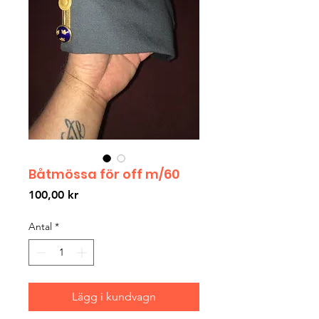
Båtmössa för off m/60
Pris
100,00 kr
Antal
*
Lägg i kundvagn