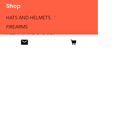
Shop
HATS AND HELMETS '
FIREARMS
MEDALS AND BADGES
BAYONETS
SABERS AND SWORDS
UNIFORMS
LITERATURE
Info
Our Story
Contact
Shipping & Returns