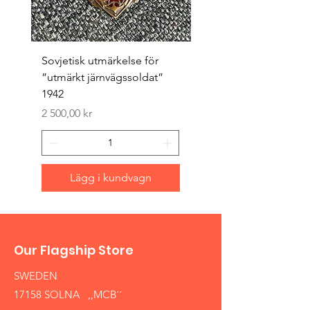
Sovjetisk utmärkelse för
Original 1942/43 ”bäst
”utmärkt järnvägssoldat”
sappör”
1942
Pris
1 500,00 kr
Pris
2 500,00 kr
Lägg i kundvagn
Our Flagship Store
SWEDEN
17158 SOLNA ,,MCB´´