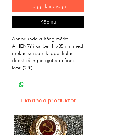
Lägg i kundvagn
Köp nu
Annorlunda kultång märkt
A.HENRY i kaliber 11x35mm med
mekanism som klipper kulan
direkt så ingen gjuttapp finns
kvar. (92€)
Liknande produkter