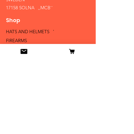
17158 SOLNA ,,MCB´´
Shop
HATS AND HELMETS '
FIREARMS
MEDALS AND BADGES
BAYONETS
SABERS AND SWORDS
UNIFORMS
LITERATURE
Info
Our Story