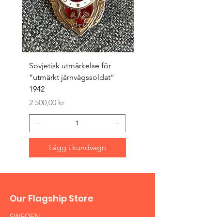
Sovjetisk utmärkelse för
Original 1942/43 ”bäst
”utmärkt järnvägssoldat”
sappör”
1942
Pris
1 500,00 kr
Pris
2 500,00 kr
Lägg i kundvagn
Our Flagship Store
SWEDEN