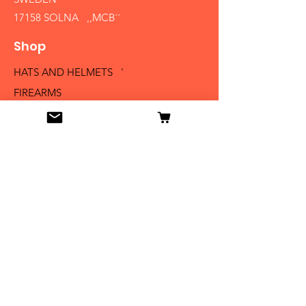
17158 SOLNA ,,MCB´´
Shop
HATS AND HELMETS '
FIREARMS
MEDALS AND BADGES
BAYONETS
SABERS AND SWORDS
UNIFORMS
LITERATURE
Info
Our Story