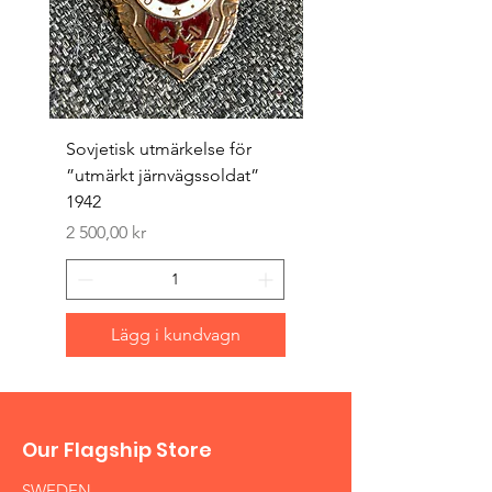
Sovjetisk utmärkelse för
Original 1942/43 ”bäst
”utmärkt järnvägssoldat”
sappör”
1942
Pris
1 500,00 kr
Pris
2 500,00 kr
Lägg i kundvagn
Our Flagship Store
SWEDEN