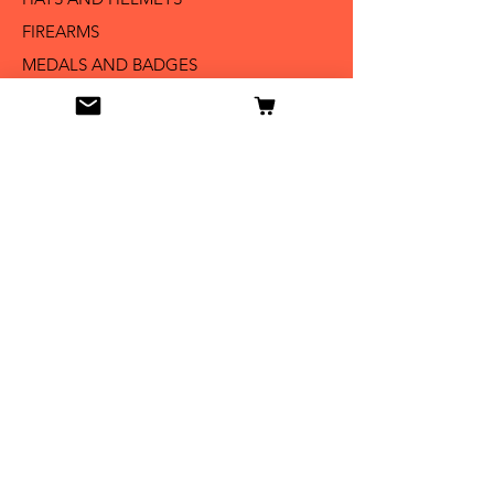
FIREARMS
MEDALS AND BADGES
BAYONETS
SABERS AND SWORDS
UNIFORMS
LITERATURE
Info
Our Story
Contact
Shipping & Returns