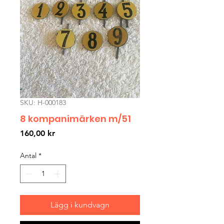
SKU: H-000183
8 kompanimärken m/51
Pris
160,00 kr
Antal
*
Lägg i kundvagn