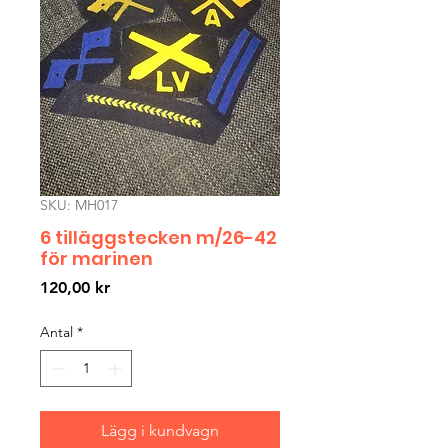
SKU: MH017
6 tilläggstecken m/26-42
för marinen
Pris
120,00 kr
Antal
*
Lägg i kundvagn