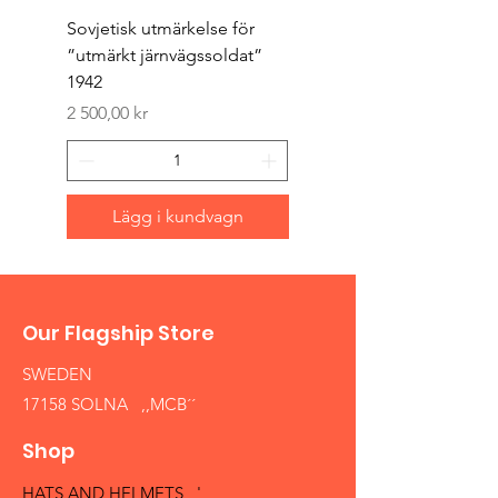
Sovjetisk utmärkelse för
Original 1942/43 ”bäst
”utmärkt järnvägssoldat”
sappör”
1942
Pris
1 500,00 kr
Pris
2 500,00 kr
Lägg i kundvagn
Our Flagship Store
SWEDEN
17158 SOLNA ,,MCB´´
Shop
HATS AND HELMETS '