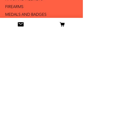
FIREARMS
MEDALS AND BADGES
BAYONETS
SABERS AND SWORDS
UNIFORMS
LITERATURE
Info
Our Story
Contact
Shipping & Returns