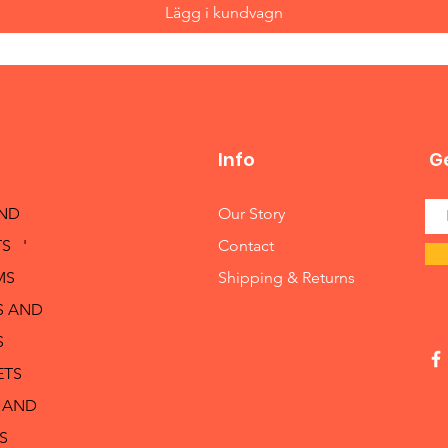
Lägg i kundvagn
Info
Ge
AND
Our Story
S '
Contact
MS
Shipping & Returns
S AND
S
ETS
 AND
S