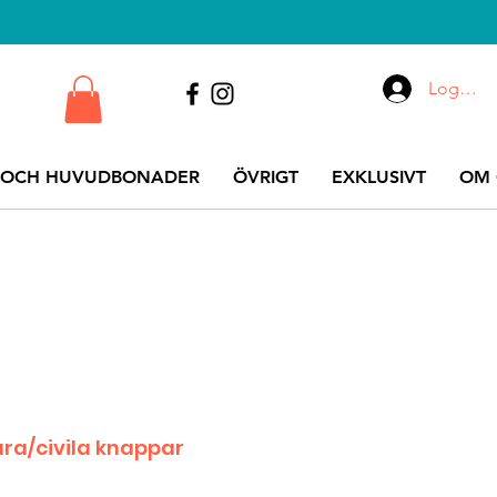
Logga i
 OCH HUVUDBONADER
ÖVRIGT
EXKLUSIVT
OM 
ära/civila knappar