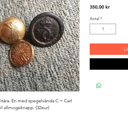
Pris
350,00 kr
Antal
*
L
ilitära. En med spegelvända C = Carl
ivil allmogeknapp. (32eur)