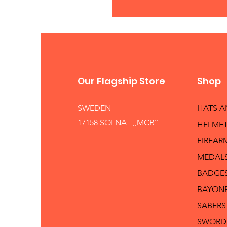
Our Flagship Store
Shop
SWEDEN
HATS 
17158 SOLNA ,,MCB´´
HELMET
FIREAR
MEDAL
BADGE
BAYON
SABERS
SWORD