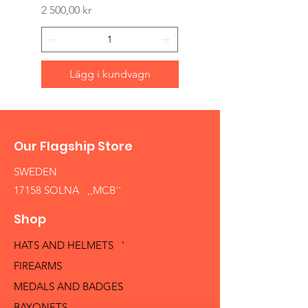
Pris
2 500,00 kr
Lägg i kundvagn
Our Flagship Store
SWEDEN
17158 SOLNA ,,MCB´´
Shop
HATS AND HELMETS '
FIREARMS
MEDALS AND BADGES
BAYONETS