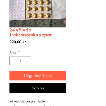
24 välvda
trekronorsknappar
Pris
220,00 kr
Antal
*
Lägg i kundvagn
Köp nu
24 välvda bågrefflade