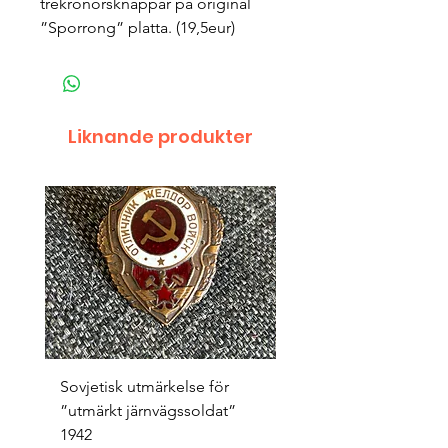
trekronorsknappar på original
”Sporrong” platta. (19,5eur)
Liknande produkter
Sovjetisk utmärkelse för
Original 1942/43 ”bäst
”utmärkt järnvägssoldat”
sappör”
1942
Pris
1 500,00 kr