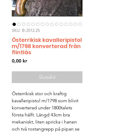
SKU: B-2512.25
Österrikisk kavalleripistol
m/1798 konverterad från
flintlås
Pris
0,00 kr
Slutsåld
Österrikisk stor och kraftig
kavalleripistol m/1798 som blivit
konverterad under 1800talets
första hälft. Längd 43cm bra
mekaniskt, liten spricka i hanen
och två rostangrepp på pipan se