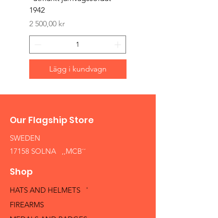
1942
Pris
1 500,00 kr
Pris
2 500,00 kr
Lägg i kundvagn
Our Flagship Store
SWEDEN
17158 SOLNA ,,MCB´´
Shop
HATS AND HELMETS '
FIREARMS