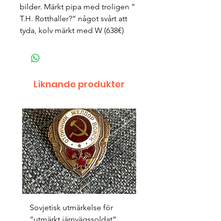
bilder. Märkt pipa med troligen ”
T.H. Rotthaller?” något svårt att
tyda, kolv märkt med W (638€)
Liknande produkter
Sovjetisk utmärkelse för
Original 1942/43 ”bäst
”utmärkt järnvägssoldat”
sappör”