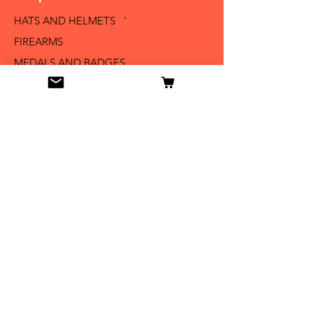
HATS AND HELMETS '
FIREARMS
MEDALS AND BADGES
BAYONETS
SABERS AND SWORDS
UNIFORMS
LITERATURE
Info
Our Story
Contact
Shipping & Returns