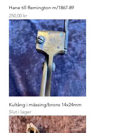
Hane till Remington m/1867-89
Pris
250,00 kr
Kultång i mässing/brons 14x24mm
Slut i lager