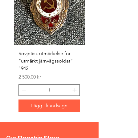
Sovjetisk utmärkelse för
Original 1942/43 ”bäst
”utmärkt järnvägssoldat”
sappör”
1942
Pris
1 500,00 kr
Pris
2 500,00 kr
Lägg i kundvagn
Our Flagship Store