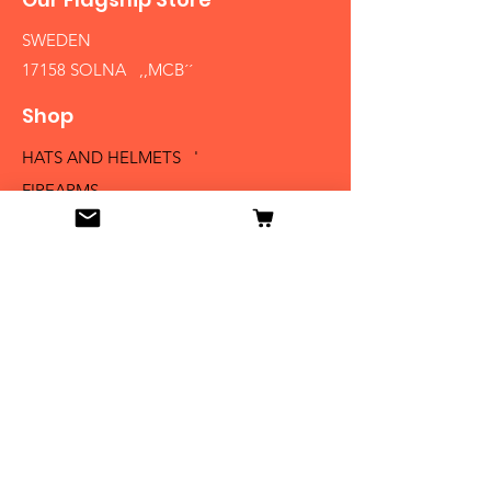
SWEDEN
17158 SOLNA ,,MCB´´
Shop
HATS AND HELMETS '
FIREARMS
MEDALS AND BADGES
BAYONETS
SABERS AND SWORDS
UNIFORMS
LITERATURE
Info