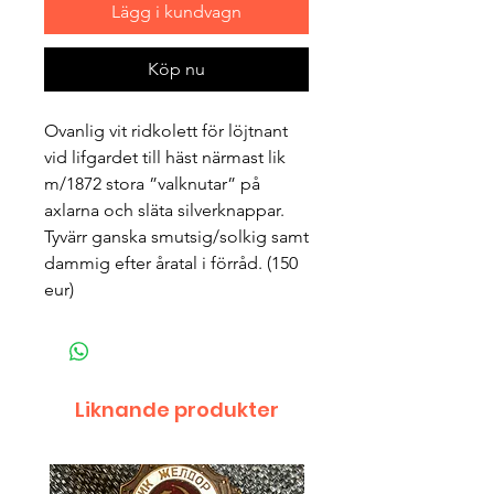
Lägg i kundvagn
Köp nu
Ovanlig vit ridkolett för löjtnant 
vid lifgardet till häst närmast lik 
m/1872 stora ”valknutar” på 
axlarna och släta silverknappar. 
Tyvärr ganska smutsig/solkig samt 
dammig efter åratal i förråd. (150 
eur)
Liknande produkter